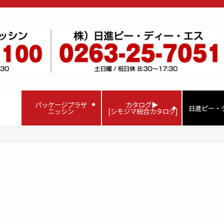
パッケージプラザ
カタログ▶
日進ピー・
ニッシン
[シモジマ総合カタログ]