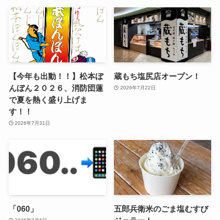
【今年も出動！！】松本ぼ
蔵もち塩尻店オープン！
んぼん２０２６、消防団蓮
2026年7月22日
で夏を熱く盛り上げま
す！！
2026年7月31日
「060」
五郎兵衛米のごま塩むすび