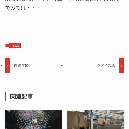
でみては・・・
news
血管年齢
ウグイス紙
関連記事