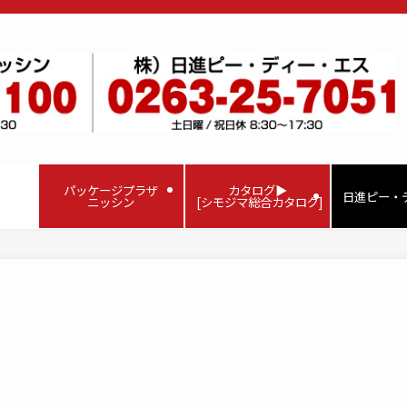
パッケージプラザ
カタログ▶
日進ピー・
ニッシン
[シモジマ総合カタログ]