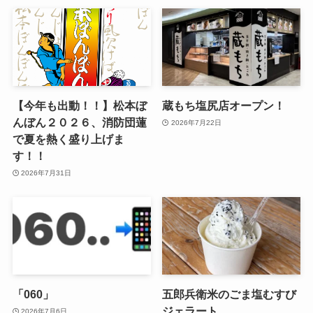
【今年も出動！！】松本ぼ
蔵もち塩尻店オープン！
んぼん２０２６、消防団蓮
2026年7月22日
で夏を熱く盛り上げま
す！！
2026年7月31日
「060」
五郎兵衛米のごま塩むすび
ジェラート
2026年7月6日