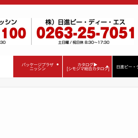
パッケージプラザ
カタログ▶
日進ピー・
ニッシン
[シモジマ総合カタログ]