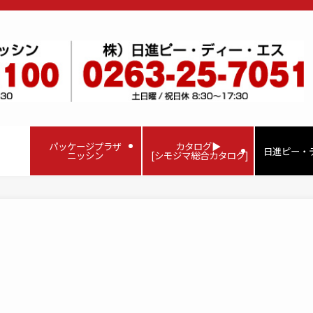
パッケージプラザ
カタログ▶
日進ピー・
ニッシン
[シモジマ総合カタログ]