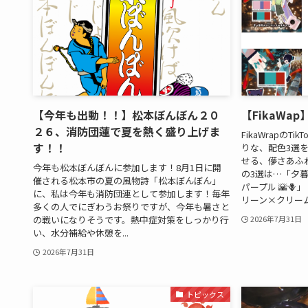
【今年も出動！！】松本ぼんぼん２０
【FikaWa
２６、消防団蓮で夏を熱く盛り上げま
FikaWrapのT
す！！
りな、配色3選を
せる、儚さあふ
今年も松本ぼんぼんに参加します！8月1日に開
の3選は…「夕
催される松本市の夏の風物詩「松本ぼんぼん」
パープル 🌇
に、私は今年も消防団連として参加します！毎年
リーン×クリーム 
多くの人でにぎわうお祭りですが、今年も暑さと
の戦いになりそうです。熱中症対策をしっかり行
2026年7月31日
い、水分補給や休憩を...
2026年7月31日
トピックス