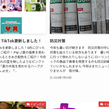
p】TikTok更新しました！
防災対策
ikTokを更新しました！8月にぴった
今年も暑い日が続きます 防災対策の中
ご紹介！🎆🍃🌙夏の風景を思わ
対策も加えている地方もあります 暑い
れるときめき配色をご紹介！今月
に行って倒れたりしないように ローリン
暮れの空を映したようなピンク×
ックの食品で食事を用意するのも防災訓
」「夏の木陰を思わせるハーブグ
ていいかもしれません 今年はまだニュー
🍨」「...
りませんが 雨が降...
2026年7月30日
トピックス
ト