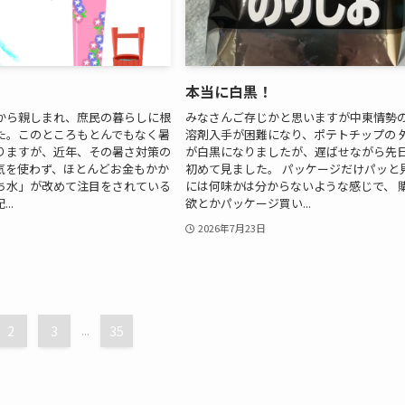
本当に白黒！
から親しまれ、庶民の暮らしに根
みなさんご存じかと思いますが中東情勢
た。このところもとんでもなく暑
溶剤入手が困難になり、ポテトチップの 
りますが、近年、その暑さ対策の
が白黒になりましたが、遅ばせながら先
気を使わず、ほとんどお金もかか
初めて見ました。 パッケージだけパッと
ち水」が改めて注目をされている
には何味かは分からないような感じで、 
..
欲とかパッケージ買い...
2026年7月23日
2
3
...
35