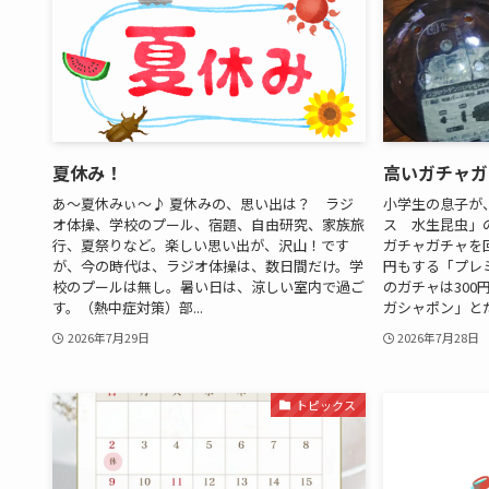
夏休み！
高いガチャガ
あ～夏休みぃ～♪ 夏休みの、思い出は？ ラジ
小学生の息子が
オ体操、学校のプール、宿題、自由研究、家族旅
ス 水生昆虫」
行、夏祭りなど。楽しい思い出が、沢山！です
ガチャガチャを
が、今の時代は、ラジオ体操は、数日間だけ。学
円もする「プレ
校のプールは無し。暑い日は、涼しい室内で過ご
のガチャは300
す。（熱中症対策）部...
ガシャポン」とだ
2026年7月29日
2026年7月28日
トピックス