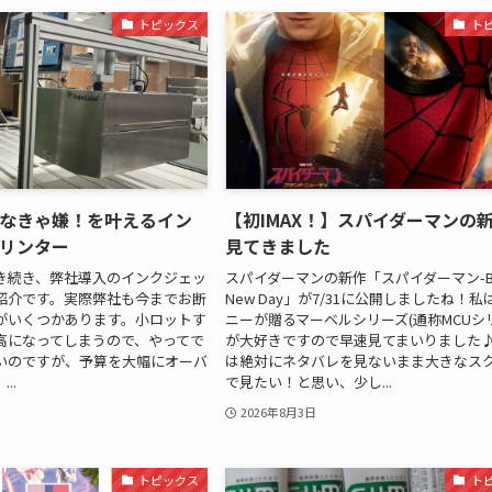
トピックス
ト
なきゃ嫌！を叶えるイン
【初IMAX！】スパイダーマンの
リンター
見てきました
き続き、弊社導入のインクジェッ
スパイダーマンの新作「スパイダーマン-Br
紹介です。実際弊社も今までお断
New Day」が7/31に公開しましたね！
がいくつかあります。小ロットす
ニーが贈るマーベルシリーズ(通称MCUシ
高になってしまうので、やってで
が大好きですので早速見てまいりました♪
いのですが、予算を大幅にオーバ
は絶対にネタバレを見ないまま大きなス
..
で見たい！と思い、少し...
2026年8月3日
トピックス
ト