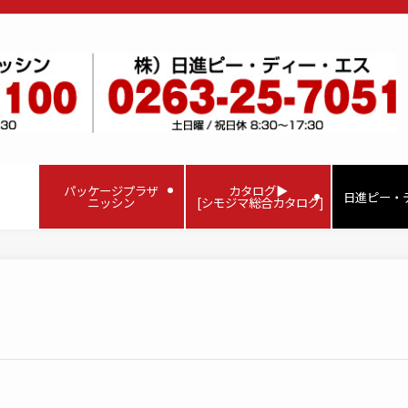
パッケージプラザ
カタログ▶
日進ピー・
ニッシン
[シモジマ総合カタログ]