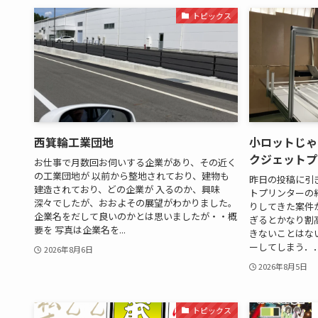
トピックス
西箕輪工業団地
小ロットじゃ
クジェットプ
お仕事で月数回お伺いする企業があり、その近く
の工業団地が 以前から整地されており、建物も
昨日の投稿に引
建造されており、どの企業が 入るのか、興味
トプリンターの
深々でしたが、おおよその展望がわかりました。
りしてきた案件
企業名をだして良いのかとは思いましたが・・概
ぎるとかなり割
要を 写真は企業名を...
きないことはな
ーしてしまう．．.
2026年8月6日
2026年8月5日
トピックス