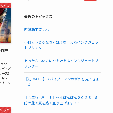
ピックス
最近のトピックス
西箕輪工業団地
小ロットじゃなきゃ嫌！を叶えるインクジェッ
トプリンター
新作を
あったらいいのに～を叶えるインクジェットプ
and
リンター
私はディズ
リーズ)
 今回
【初IMAX！】スパイダーマンの新作を見てきま
クリーン
した
【今年も出動！！】松本ぼんぼん２０２６、消
防団蓮で夏を熱く盛り上げます！！
ピックス