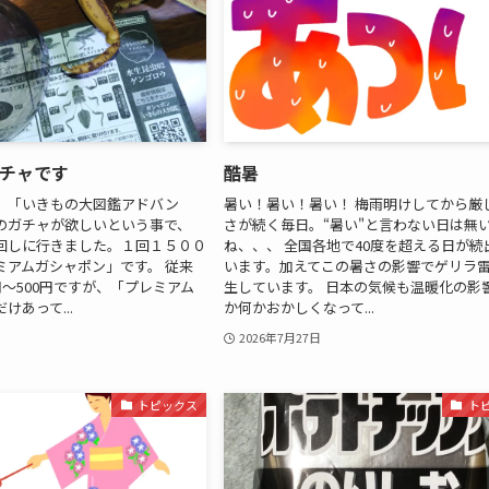
チャです
酷暑
、「いきもの大図鑑アドバン
暑い！暑い！暑い！ 梅雨明けしてから厳
のガチャが欲しいという事で、
さが続く毎日。“暑い"と言わない日は無
回しに行きました。１回１５００
ね、、、 全国各地で40度を超える日が続
ミアムガシャポン」です。 従来
います。加えてこの暑さの影響でゲリラ
円～500円ですが、「プレミアム
生しています。 日本の気候も温暖化の影
けあって...
か何かおかしくなって...
2026年7月27日
トピックス
ト