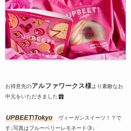
アルファワークス様
お得意先の
より素敵なお
中元をいただきました
UPBEET
!
Tokyo
ヴィーガンスイーツ！？で
す↓写真はブルーベリーレモネード🍋↓