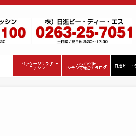
パッケージプラザ
カタログ▶
日進ピー・
ニッシン
[シモジマ総合カタログ]