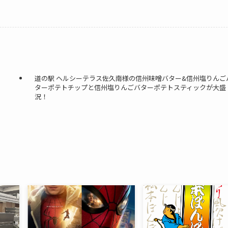
道の駅 ヘルシーテラス佐久南様の信州味噌バター&信州塩りんご
ターポテトチップと信州塩りんごバターポテトスティックが大盛
況！