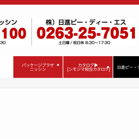
パッケージプラザ
カタログ▶
日進ピー・
ニッシン
[シモジマ総合カタログ]