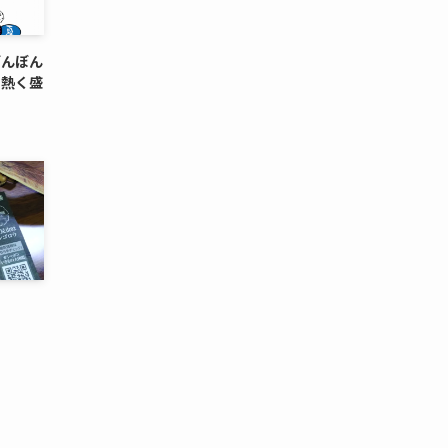
ぼんぼん
を熱く盛