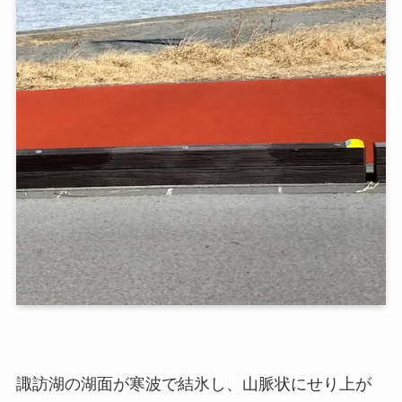
諏訪湖の湖面が寒波で結氷し、山脈状にせり上が