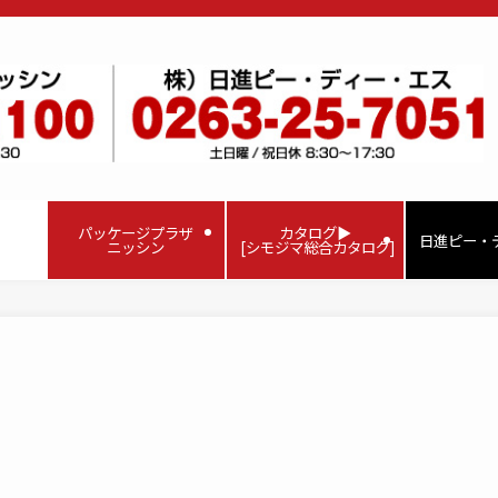
パッケージプラザ
カタログ▶
日進ピー・
ニッシン
[シモジマ総合カタログ]