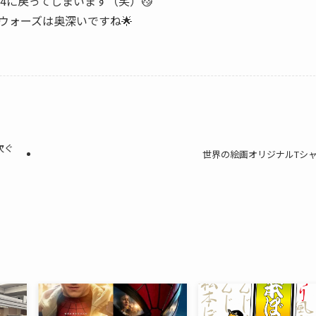
4に戻ってしまいます（笑）😼
ウォーズは奥深いですね🌟
次ぐ
世界の絵画オリジナルTシ