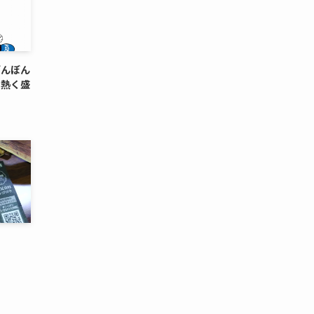
ぼんぼん
を熱く盛