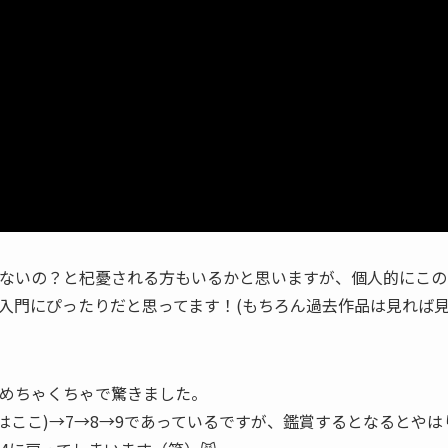
ないの？と杞憂される方もいるかと思いますが、個人的にこの
入門にぴったりだと思ってます！(もちろん過去作品は見れば
めちゃくちゃで驚きました。
ンはここ)→7→8→9であっているですが、鑑賞するとなるとやは