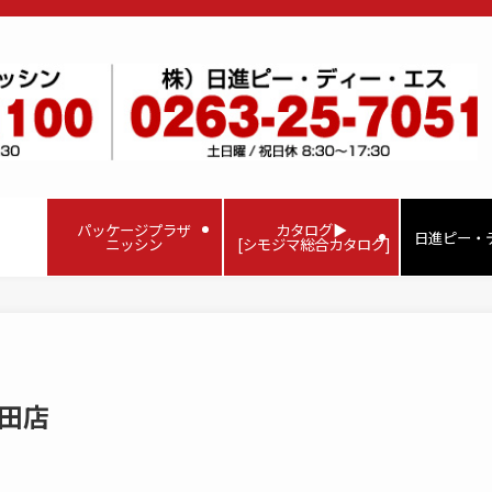
パッケージプラザ
カタログ▶
日進ピー・
ニッシン
[シモジマ総合カタログ]
富田店