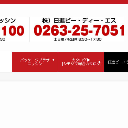
パッケージプラザ
カタログ▶
日進ピー・
ニッシン
[シモジマ総合カタログ]