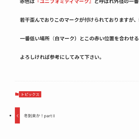
赤色は
『ユニフォミティマーク』
と呼ばれ外径の一番
若干歪んでおりこのマークが付けられておりますが、
一番低い場所
（
白マーク）とこの赤い位置を合わせる
よろしければ参考にしてみて下さい。
トピックス
冬到来か！partⅡ